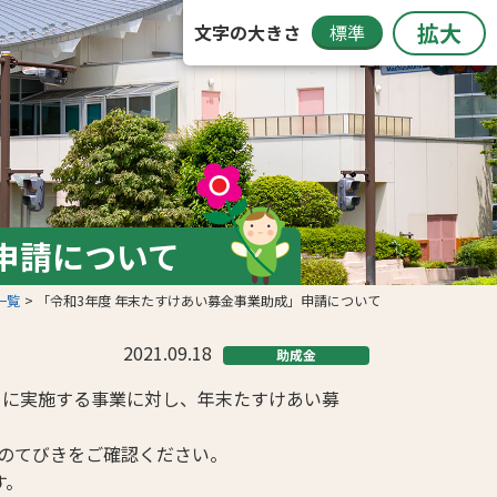
拡大
文字の大きさ
標準
申請について
一覧
「令和3年度 年末たすけあい募金事業助成」申請について
2021.09.18
助成金
月に実施する事業に対し、年末たすけあい募
のてびきをご確認ください。
す。