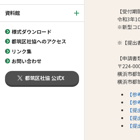
【受付期
資料館
令和3年1
※新型コ
様式ダウンロード
都筑区社協へのアクセス
※【提出
リンク集
【申請書
お問い合わせ
〒224-00
横浜市都筑
都筑区社協 公式X
横浜市都
【参
【参
【提
【提
【提