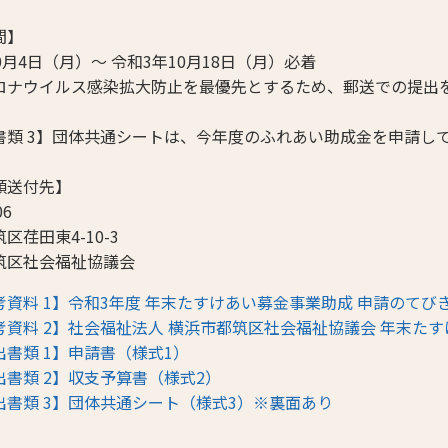
間】
0月4日（月）～ 令和3年10月18日（月）必着
ロナウイルス感染拡大防止を最優先とするため、郵送での提出
書類 3】団体共通シートは、今年度のふれあい助成金を申請し
類送付先】
06
区荏田東4-10-3
筑区社会福祉協議会
考資料 1】令和3年度 年末たすけあい募金事業助成 申請のてび
考資料 2】社会福祉法人 横浜市都筑区社会福祉協議会 年末た
出書類 1】申請書（様式1）
出書類 2】収支予算書（様式2）
出書類 3】団体共通シート（様式3）※裏面あり