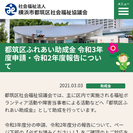
メニュー
都筑区ふれあい助成金 令和3年
度申請・令和2年度報告につい
て
2021.03.03
助成金
都筑区社会福祉協議会では、主に区内で実施される福祉ボ
ランティア活動や障害当事者による活動などへ『都筑区ふ
れあい助成金』として助成を行っています。
令和3年度分の申請、令和2年度分の報告について、ペー
ジ下部の【必ずお読みください！】をご確認の上ご対応を